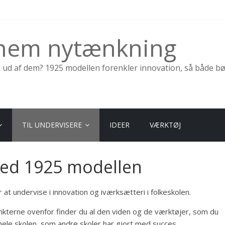
nnem nytænkning
e ud af dem? 1925 modellen forenkler innovation, så både b
TIL UNDERVISERE
IDEER
VÆRKTØJ
med 1925 modellen
 undervise i innovation og iværksætteri i folkeskolen.
nkterne ovenfor finder du al den viden og de værktøjer, som du
å hele skolen, som andre skoler har gjort med succes.