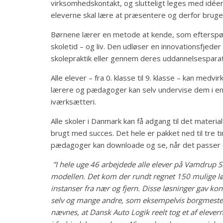
virksomhedskontakt, og slutteligt leges med idéer
eleverne skal lære at præsentere og derfor bruges
Børnene lærer en metode at kende, som efterspør
skoletid – og liv. Den udløser en innovationsfjeder 
skolepraktik eller gennem deres uddannelsespara
Alle elever – fra 0. klasse til 9. klasse – kan medv
lærere og pædagoger kan selv undervise dem i en
iværksætteri.
Alle skoler i Danmark kan få adgang til det mater
brugt med succes. Det hele er pakket ned til tre 
pædagoger kan downloade og se, når det passer d
”I hele uge 46 arbejdede alle elever på Vamdrup
modellen. Det kom der rundt regnet 150 mulige løsn
instanser fra nær og fjern. Disse løsninger gav kon
selv og mange andre, som eksempelvis borgmestere
nævnes, at Dansk Auto Logik reelt tog et af elevern