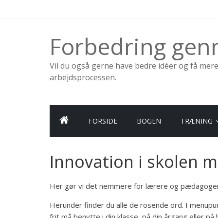
Skip
to
content
Forbedring ge
Vil du også gerne have bedre idéer og få mer
arbejdsprocessen.
FORSIDE
BOGEN
TRÆNING
Innovation i skolen 
Her gør vi det nemmere for lærere og pædagoger at
Herunder finder du alle de rosende ord. I menupu
frit må benytte i din klasse, på din årgang eller p