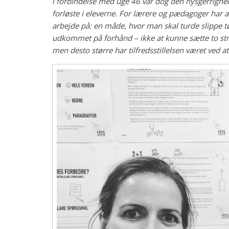
i forbindelse med uge 46 var dog den nysgerrighe
forløste i eleverne. For lærere og pædagoger har 
arbejde på: en måde, hvor man skal turde slippe tø
udkommet på forhånd – ikke at kunne sætte to stre
men desto større har tilfredsstillelsen været ved a