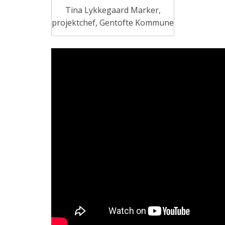
Tina Lykkegaard Marker,
projektchef, Gentofte Kommune