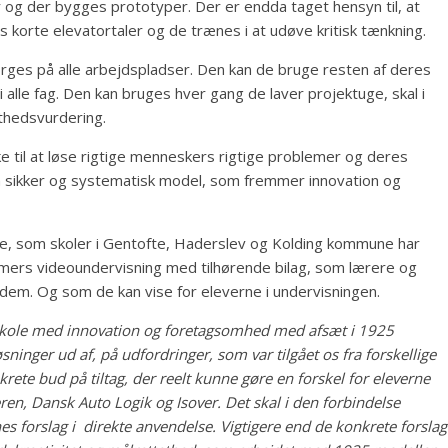
 og der bygges prototyper. Der er endda taget hensyn til, at
 korte elevatortaler og de trænes i at udøve kritisk tænkning.
ges på alle arbejdspladser. Den kan de bruge resten af deres
i alle fag. Den kan bruges hver gang de laver projektuge, skal i
thedsvurdering.
irke til at løse rigtige menneskers rigtige problemer og deres
 sikker og systematisk model, som fremmer innovation og
iale, som skoler i Gentofte, Haderslev og Kolding kommune har
timers videoundervisning med tilhørende bilag, som lærere og
em. Og som de kan vise for eleverne i undervisningen.
 Skole med innovation og foretagsomhed med afsæt i 1925
inger ud af, på udfordringer, som var tilgået os fra forskellige
krete bud på tiltag, der reelt kunne gøre en forskel for eleverne
n, Dansk Auto Logik og Isover. Det skal i den forbindelse
es forslag i direkte anvendelse. Vigtigere end de konkrete forslag