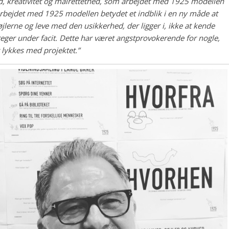
d, kreativitet og målrettethed, som arbejdet med 1925 modellen
arbejdet med 1925 modellen betydet et indblik i en ny måde at
jlerne og leve med den usikkerhed, der ligger i, ikke at kende
ger under facit. Dette har været angstprovokerende for nogle,
t lykkes med projektet.”