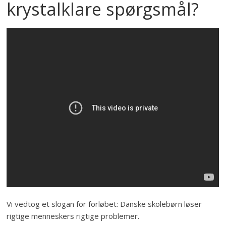
krystalklare spørgsmål?
Vi vedtog et slogan for forløbet: Danske skolebørn løser
rigtige menneskers rigtige problemer.