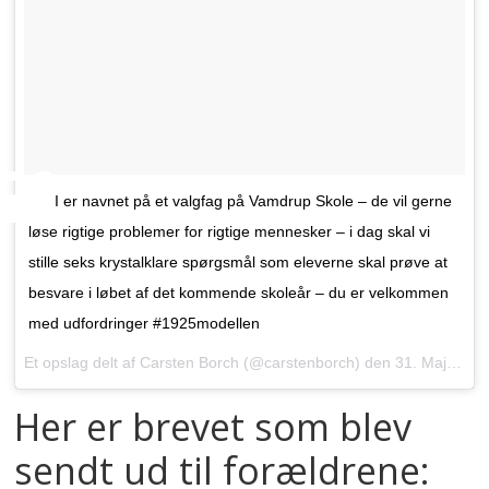
NIDI er navnet på et valgfag på Vamdrup Skole – de vil gerne
løse rigtige problemer for rigtige mennesker – i dag skal vi
stille seks krystalklare spørgsmål som eleverne skal prøve at
besvare i løbet af det kommende skoleår – du er velkommen
med udfordringer #1925modellen
Et opslag delt af Carsten Borch (@carstenborch) den
31. Maj 2016 kl. 4:34 PDT
Her er brevet som blev
sendt ud til forældrene: