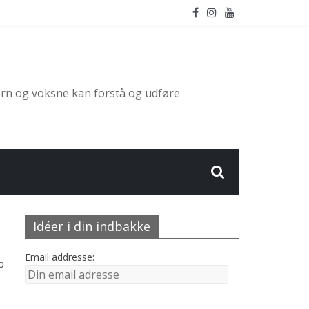
ørn og voksne kan forstå og udføre
Idéer i din indbakke
Email addresse:
b