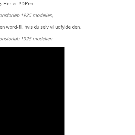
. Her er PDF’en
tionsforløb 1925 modellen
,
en word-fil, hvis du selv vil udfylde den.
tionsforløb 1925 modellen