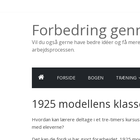
Skip
to
content
Forbedring ge
Vil du også gerne have bedre idéer og få mer
arbejdsprocessen.
FORSIDE
BOGEN
TRÆNING
1925 modellens klas
Hvordan kan lærere deltage i et tre-timers kursus
med eleverne?
Det kan de fordi vi har gjort forarbejdet. 1925 m