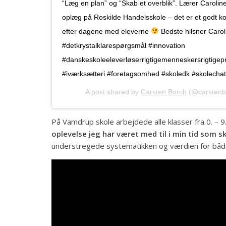
“Læg en plan” og “Skab et overblik”. Lærer Caroline
oplæg på Roskilde Handelsskole – det er et godt k
efter dagene med eleverne
Bedste hilsner Carol
#detkrystalklarespørgsmål #innovation
#danskeskoleeleverløserrigtigemenneskersrigtigep
#iværksætteri #foretagsomhed #skoledk #skolechat
A post shared by
Carsten Borch
(@carstenb
På Vamdrup skole arbejdede alle klasser fra 0. –
oplevelse jeg har været med til i min tid som s
understregede systematikken og værdien for både