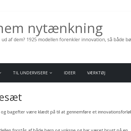
nnem nytænkning
e ud af dem? 1925 modellen forenkler innovation, så både b
TIL UNDERVISERE
IDEER
VÆRKTØJ
sesæt
 og bagefter være klædt på til at gennemføre et innovationsforlø
odellen forstås af både børn og voksne og har været brugt på en