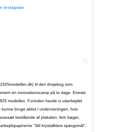
on Instagram
1925modellen.dk) til den drejebog som
gennem en innovationscamp på to dage. Eneste
 1925 modellen. Forinden havde vi udarbejdet
e kunne bruge aktivt i undervisningen, hvis
klassesæt bestående af plakaten, fem bøger,
rbejdspapirerne “Stil krystalklare spørgsmål”,