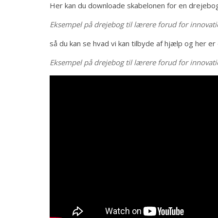
Her kan du downloade skabelonen for en drejebog
Eksempel på drejebog til lærere forud for innova
så du kan se hvad vi kan tilbyde af hjælp og her er 
Eksempel på drejebog til lærere forud for innova