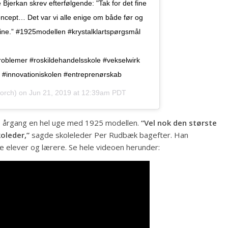
 Bjerkan skrev efterfølgende: "Tak for det fine
oncept… Det var vi alle enige om både før og
ine.” #1925modellen #krystalklartspørgsmål
roblemer #roskildehandelsskole #vekselwirk
 #innovationiskolen #entreprenørskab
orch) on
Jun 21, 2019 at 12:39am PDT
 9. årgang en hel uge med 1925 modellen.
“Vel nok den største
koleder,”
sagde skoleleder Per Rudbæk bagefter. Han
 elever og lærere. Se hele videoen herunder: