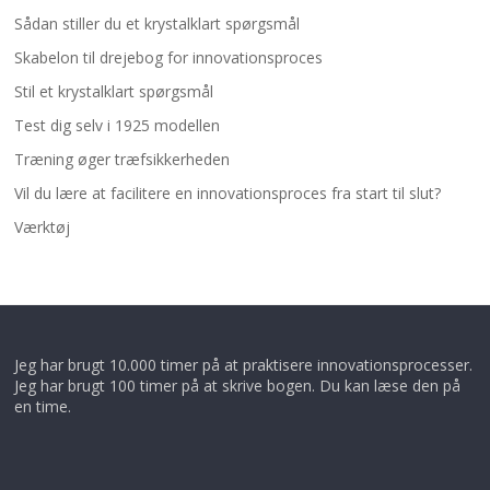
Sådan stiller du et krystalklart spørgsmål
Skabelon til drejebog for innovationsproces
Stil et krystalklart spørgsmål
Test dig selv i 1925 modellen
Træning øger træfsikkerheden
Vil du lære at facilitere en innovationsproces fra start til slut?
Værktøj
Jeg har brugt 10.000 timer på at praktisere innovationsprocesser.
Jeg har brugt 100 timer på at skrive bogen. Du kan læse den på
en time.