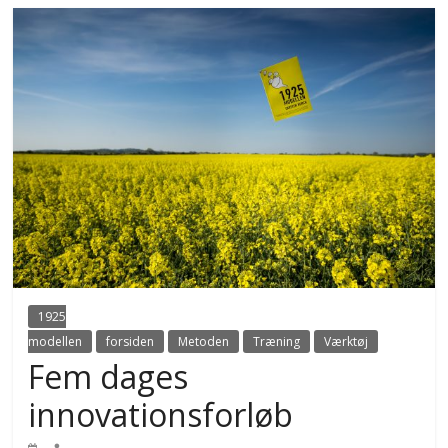
1925
modellen
forsiden
Metoden
Træning
Værktøj
Fem dages
innovationsforløb