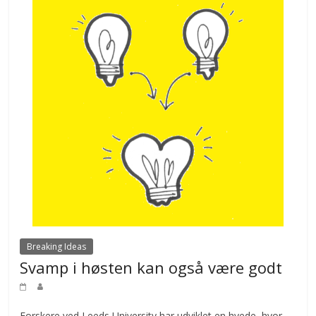
Breaking Ideas
Svamp i høsten kan også være godt
Forskere ved Leeds University har udviklet en hvede, hvor