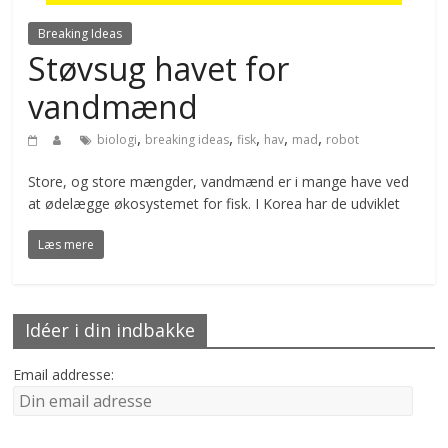
Breaking Ideas
Støvsug havet for
vandmænd
,
,
,
,
,
biologi
breaking ideas
fisk
hav
mad
robot
Store, og store mængder, vandmænd er i mange have ved
at ødelægge økosystemet for fisk. I Korea har de udviklet
Læs mere
Idéer i din indbakke
Email addresse: