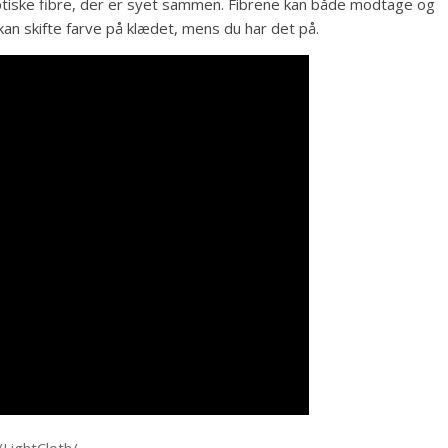
ptiske fibre, der er syet sammen. Fibrene kan både modtage og
 kan skifte farve på klædet, mens du har det på.