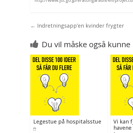
http://www.jst.go.jp/erato/igarashi/en/projects
←
Indretningsapp’en kvinder frygter
Du vil måske også kunne 
Legestue på hospitalsstue
Vi kan 
havene 