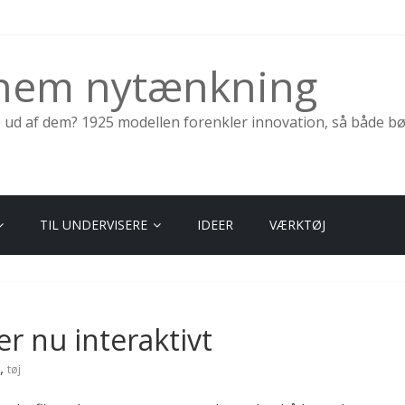
nnem nytænkning
e ud af dem? 1925 modellen forenkler innovation, så både b
TIL UNDERVISERE
IDEER
VÆRKTØJ
er nu interaktivt
,
tøj