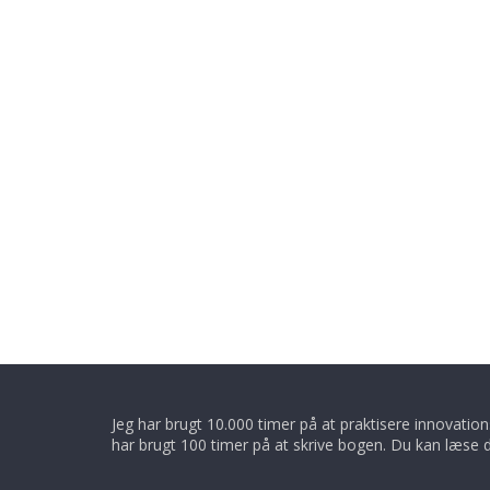
Jeg har brugt 10.000 timer på at praktisere innovatio
har brugt 100 timer på at skrive bogen. Du kan læse 