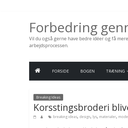
Skip
to
content
Forbedring ge
Vil du også gerne have bedre idéer og få mer
arbejdsprocessen.
FORSIDE
BOGEN
TRÆNING
Breaking Ideas
Korsstingsbroderi bliv
,
,
,
,
breaking ideas
design
lys
materialer
mode