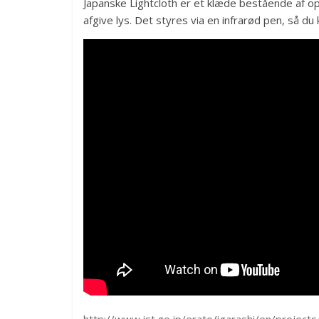
Japanske Lightcloth er et klæde bestående af o
afgive lys. Det styres via en infrarød pen, så du