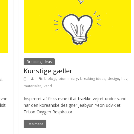
Breaking Ideas
Kunstige gæller
,
,
,
,
,
,
gi
biologi
biomimicry
breaking ideas
design
hav
,
materialer
vand
evne
Inspireret af fisks evne til at trække vejret under vand
idt
har den koreanske designer Jeabyun Yeon udviklet
Triton Oxygen Respirator.
Læs mere