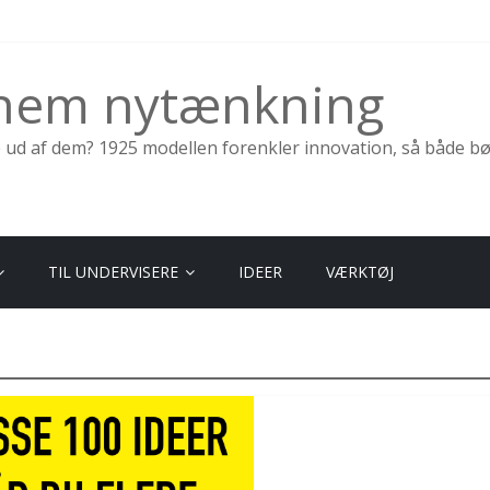
nnem nytænkning
e ud af dem? 1925 modellen forenkler innovation, så både b
TIL UNDERVISERE
IDEER
VÆRKTØJ