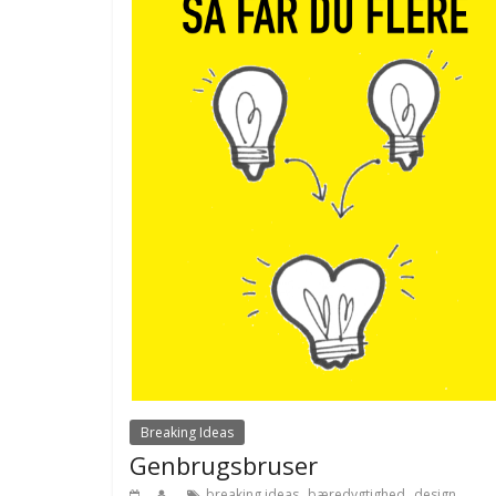
Breaking Ideas
Genbrugsbruser
,
,
,
breaking ideas
bæredygtighed
design