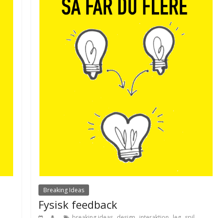
Breaking Ideas
Fysisk feedback
,
,
,
,
breaking ideas
design
interaktion
leg
spil