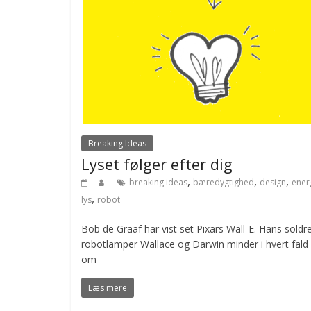
Breaking Ideas
Lyset følger efter dig
,
,
,
breaking ideas
bæredygtighed
design
ener
,
lys
robot
Bob de Graaf har vist set Pixars Wall-E. Hans soldr
robotlamper Wallace og Darwin minder i hvert fald l
om
Læs mere