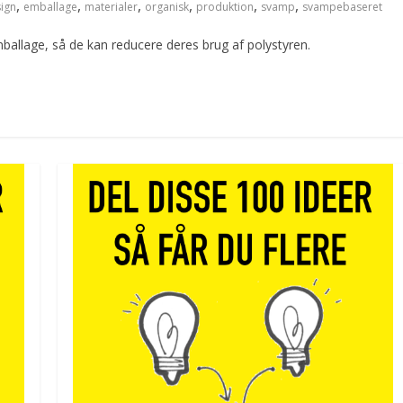
,
,
,
,
,
,
ign
emballage
materialer
organisk
produktion
svamp
svampebaseret
allage, så de kan reducere deres brug af polystyren.