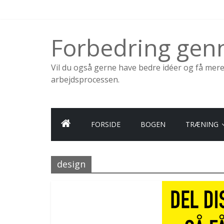
Skip
to
content
Forbedring ge
Vil du også gerne have bedre idéer og få mer
arbejdsprocessen.
FORSIDE
BOGEN
TRÆNING
design