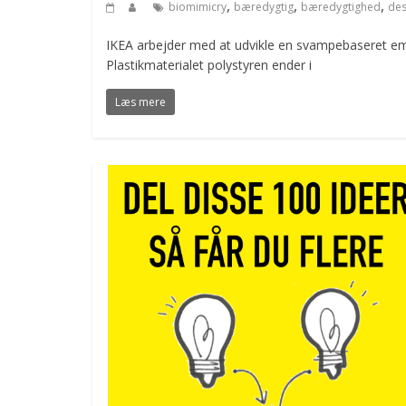
,
,
,
biomimicry
bæredygtig
bæredygtighed
des
IKEA arbejder med at udvikle en svampebaseret emb
Plastikmaterialet polystyren ender i
Læs mere