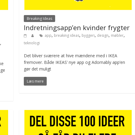
Breaking Ideas
Indretningsapp’en kvinder frygter
,
,
,
,
,
app
breaking ideas
byggeri
design
møbler
,
teknologi
Det bliver sværere at hive mændene med i IKEA
fremover. Både IKEAS’ nye app og Adornably app’en
ke
gør det muligt
age
Læs mere