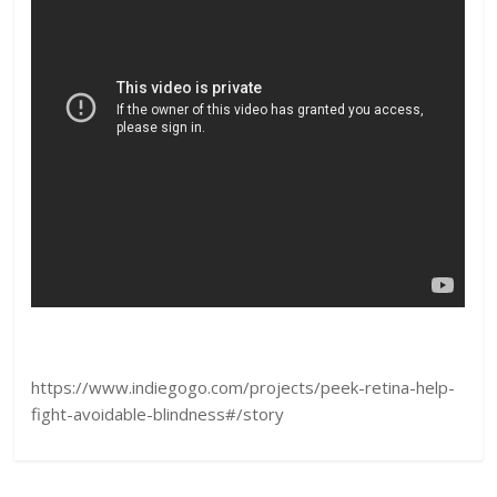
https://www.indiegogo.com/projects/peek-retina-help-
fight-avoidable-blindness#/story