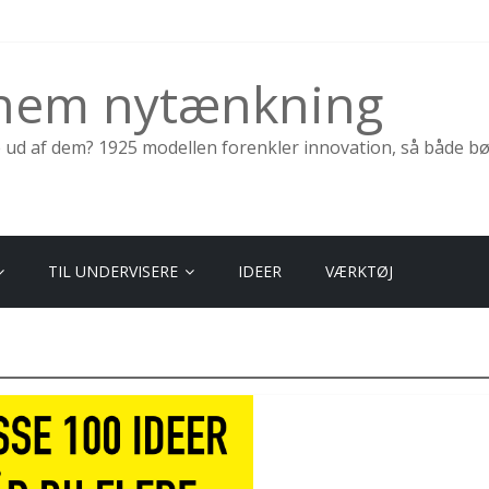
nnem nytænkning
e ud af dem? 1925 modellen forenkler innovation, så både b
TIL UNDERVISERE
IDEER
VÆRKTØJ