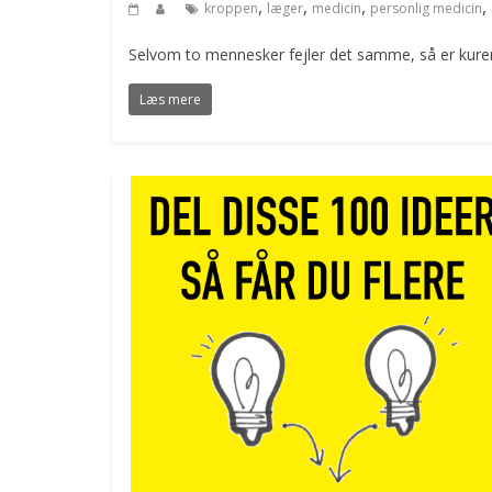
,
,
,
,
kroppen
læger
medicin
personlig medicin
Selvom to mennesker fejler det samme, så er kuren
Læs mere