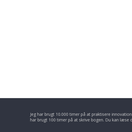
Jeg har brugt 10.000 timer på at praktisere innovatio
har brugt 100 timer på at skrive bogen. Du kan læse 