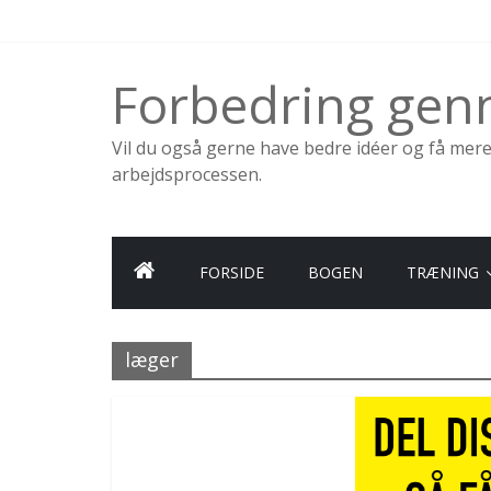
Skip
to
content
Forbedring ge
Vil du også gerne have bedre idéer og få mer
arbejdsprocessen.
FORSIDE
BOGEN
TRÆNING
læger