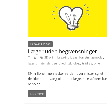
Breaking Ideas
Læger uden begrænsninger
,
,
,
3D print
breaking ideas
forretningsmodel
,
,
,
,
,
læger
materialer
sundhed
teknologi
trådløs
øjne
39 millioner mennesker verden over mister synet, f
de ikke har adgang til en øjenlæge. 80% af dem ku
beholde
Læs mere