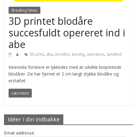
Breaking Ideas
3D printet blodåre
succesfuldt opereret ind i
abe
,
,
,
,
,
3D print
abe
blodåre
kunstig
operation
sundhed
Kinesiske forskere er lykkedes med at udvikle bioprintede
blodårer. De har fjernet et 2 cm langt stykke blodåre og
erstattet
Læs mere
Idéer i din indbakke
Email addresse: