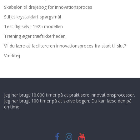
Skabelon til drejebog for innovationsproces
Stil et krystalklart spørgsmål
Test dig selv i 1925 modellen
Træning øger træfsikkerheden
Vil du lære at facilitere en innovationsproces fra start til slut?
Værktøj
Jeg har brugt 10.000 timer på at praktisere innovationsprocesser.
Jeg har brugt 100 timer på at skrive bogen. Du kan læse den på
en time.