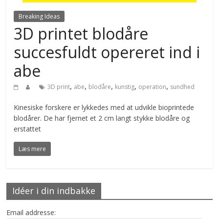
Breaking Ideas
3D printet blodåre
succesfuldt opereret ind i
abe
,
,
,
,
,
3D print
abe
blodåre
kunstig
operation
sundhed
Kinesiske forskere er lykkedes med at udvikle bioprintede
blodårer. De har fjernet et 2 cm langt stykke blodåre og
erstattet
Læs mere
Idéer i din indbakke
Email addresse: