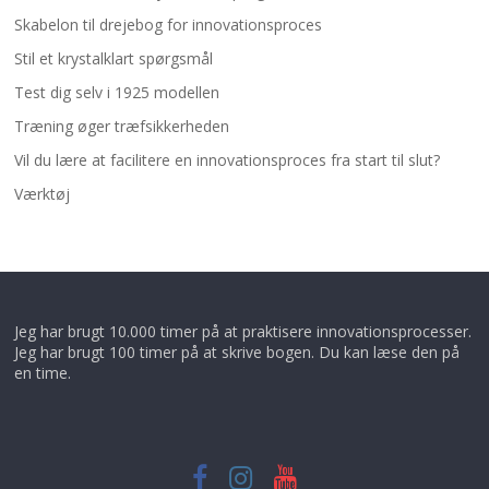
Skabelon til drejebog for innovationsproces
Stil et krystalklart spørgsmål
Test dig selv i 1925 modellen
Træning øger træfsikkerheden
Vil du lære at facilitere en innovationsproces fra start til slut?
Værktøj
Jeg har brugt 10.000 timer på at praktisere innovationsprocesser.
Jeg har brugt 100 timer på at skrive bogen. Du kan læse den på
en time.