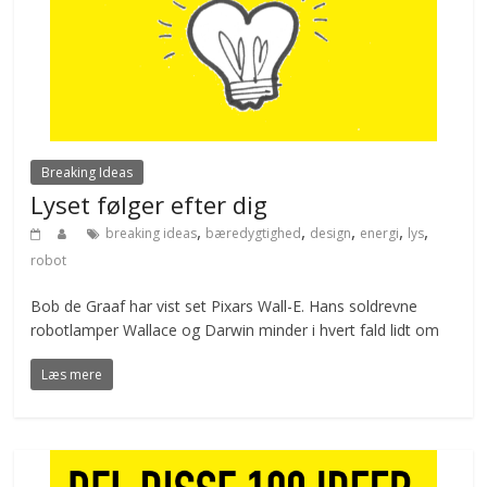
Breaking Ideas
Lyset følger efter dig
,
,
,
,
,
breaking ideas
bæredygtighed
design
energi
lys
robot
Bob de Graaf har vist set Pixars Wall-E. Hans soldrevne
robotlamper Wallace og Darwin minder i hvert fald lidt om
Læs mere