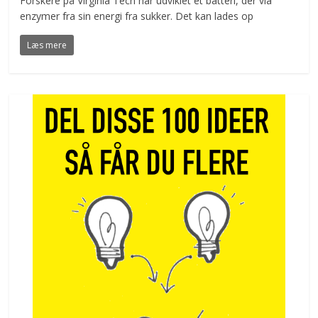
Forskere på Virginia Tech har udviklet et batteri, der via
enzymer fra sin energi fra sukker. Det kan lades op
Læs mere