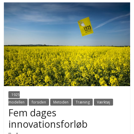
1925
modellen
forsiden
Metoden
Træning
Værktøj
Fem dages
innovationsforløb