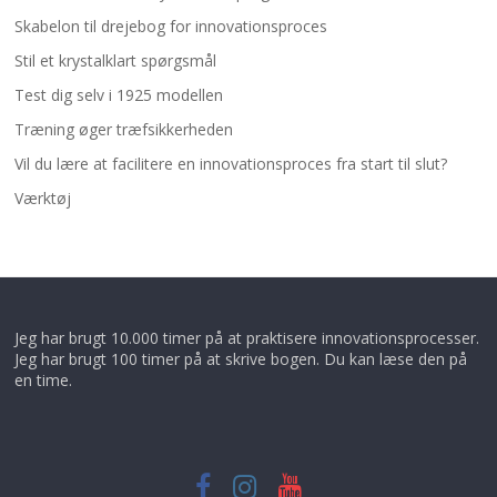
Skabelon til drejebog for innovationsproces
Stil et krystalklart spørgsmål
Test dig selv i 1925 modellen
Træning øger træfsikkerheden
Vil du lære at facilitere en innovationsproces fra start til slut?
Værktøj
Jeg har brugt 10.000 timer på at praktisere innovationsprocesser.
Jeg har brugt 100 timer på at skrive bogen. Du kan læse den på
en time.