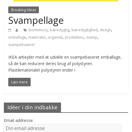
Breaking Ideas
Svampellage
,
,
,
,
biomimicry
bæredygtig
bæredygtighed
design
,
,
,
,
,
emballage
materialer
organisk
produktion
svamp
svampebaseret
IKEA arbejder med at udvikle en svampebaseret emballage,
så de kan reducere deres brug af polystyren.
Plastikmaterialet polystyren ender i
Læs mere
Idéer i din indbakke
Email addresse: