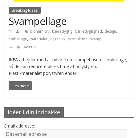
Breaking Ideas
Svampellage
,
,
,
,
biomimicry
bæredygtig
bæredygtighed
design
,
,
,
,
,
emballage
materialer
organisk
produktion
svamp
svampebaseret
IKEA arbejder med at udvikle en svampebaseret emballage,
så de kan reducere deres brug af polystyren.
Plastikmaterialet polystyren ender i
Læs mere
Idéer i din indbakke
Email addresse: