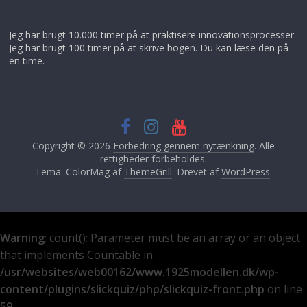
Jeg har brugt 10.000 timer på at praktisere innovationsprocesser.
Jeg har brugt 100 timer på at skrive bogen. Du kan læse den på
en time.
Copyright © 2026
Forbedring gennem nytænkning
. Alle
rettigheder forbeholdes.
Tema: ColorMag af
ThemeGrill
. Drevet af
WordPress
.
Warning
: count(): Parameter must be an array or an object
that implements Countable in
/usr/websites/web00162/www.1925modellen.dk/wp-
content/plugins/slickquiz/php/slickquiz-front.php
on line
59