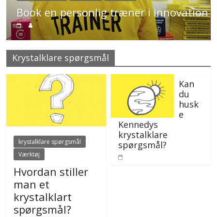
Book en personlig træner i innovation
Krystalklare spørgsmål
Kan
du
husk
e
Kennedys
krystalklare
krystalklare spørgsmål
spørgsmål?
Værktøj
Hvordan stiller
man et
krystalklart
spørgsmål?