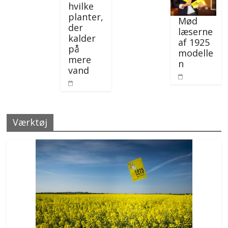
hvilke
planter,
Mød
der
læserne
kalder
af 1925
på
modelle
mere
n
vand
Værktøj