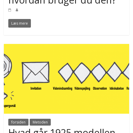
Læs mere
forsiden
Metoden
Hvad går 1925 modellen