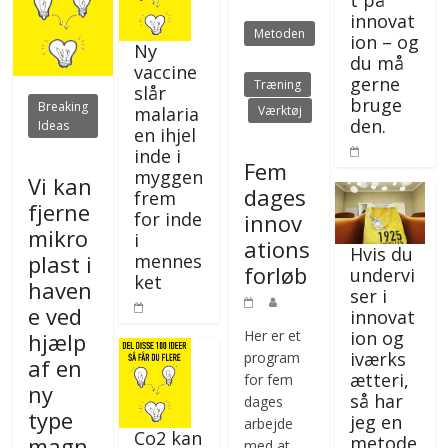
innovat
Metoden
ion – og
Ny
du må
vaccine
gerne
Træning
slår
bruge
Breaking
malaria
Værktøj
den.
Ideas
en ihjel
inde i
Fem
myggen
Vi kan
dages
frem
fjerne
for inde
innov
mikro
i
ations
Hvis du
plast i
mennes
forløb
undervi
ket
haven
ser i
e ved
innovat
ion og
Her er et
hjælp
iværks
program
af en
ætteri,
for fem
ny
så har
dages
type
jeg en
arbejde
Co2 kan
magn
metode
med at