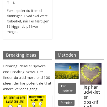
Først spoler du frem til
slutningen. Hvad skal være
forbedret, når I er færdige?
Så kigger du på hvor
meget,
Breaking Ideas
Metoden
Breaking Ideas er sjovere
end Breaking News. Her
finder du altid mere end 100
idéer, der har potentiale til at
Jeg har
1925
ændre verdens gang.
modellen
udviklet
en
opskrif
forsiden
t på