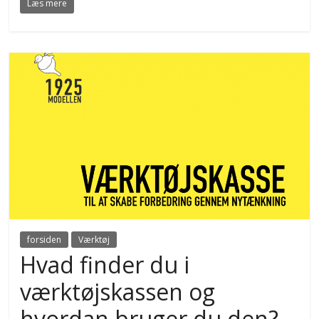
Læs mere
forsiden
Værktøj
Hvad finder du i
værktøjskassen og
hvordan bruger du den?