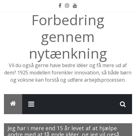
Skip
to
Forbedring
content
gennem
nytænkning
Vil du også gerne have bedre idéer og få mere ud af
dem? 1925 modellen forenkler innovation, så både børn
og voksne kan forstå og udføre arbejdsprocessen.
Jeg har i mere end 15 år levet af at hjælpe
andre med at få gode idéer, og jeg vil også