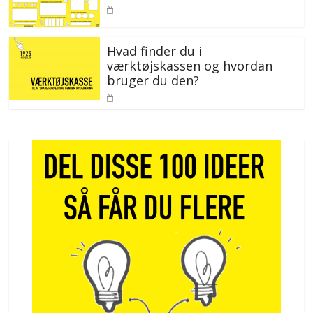
Hvad finder du i
værktøjskassen og hvordan
bruger du den?