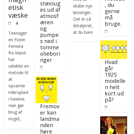
støvsug
, du
etisk
skabe nye
es ud af
gerne
løsninger.
væske
atmosf
må
Det er så
æren
bruge.
detaljeret,
og
at du bare
Teenager
pumpe
en Fionn
s ned i
Ferreira
tomme
fra Irland
oliebori
nger
har
Hvad
udviklet en
går
metode til
1925
at
modelle
opsamle
n helt
mikroplast
kort ud
i havene.
på?
Han gør
Fremov
er kan
brug af
landma
noget,
nden
høre